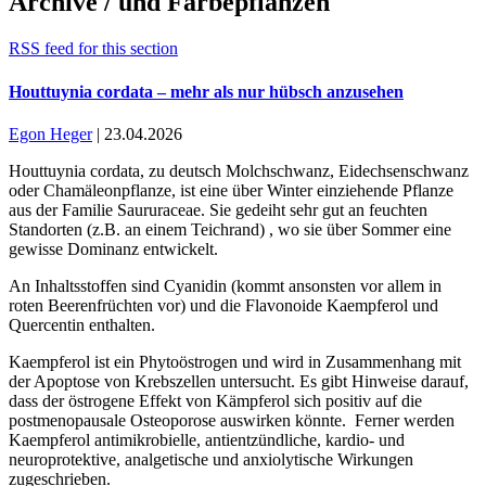
Archive / und Färbepflanzen
RSS feed for this section
Houttuynia cordata – mehr als nur hübsch anzusehen
Egon Heger
|
23.04.2026
Houttuynia cordata, zu deutsch Molchschwanz, Eidechsenschwanz
oder Chamäleonpflanze, ist eine über Winter einziehende Pflanze
aus der Familie Saururaceae. Sie gedeiht sehr gut an feuchten
Standorten (z.B. an einem Teichrand) , wo sie über Sommer eine
gewisse Dominanz entwickelt.
An Inhaltsstoffen sind Cyanidin (kommt ansonsten vor allem in
roten Beerenfrüchten vor) und die Flavonoide Kaempferol und
Quercentin enthalten.
Kaempferol ist ein Phytoöstrogen und wird in Zusammenhang mit
der Apoptose von Krebszellen untersucht. Es gibt Hinweise darauf,
dass der östrogene Effekt von Kämpferol sich positiv auf die
postmenopausale Osteoporose auswirken könnte. Ferner werden
Kaempferol antimikrobielle, antientzündliche, kardio- und
neuroprotektive, analgetische und anxiolytische Wirkungen
zugeschrieben.