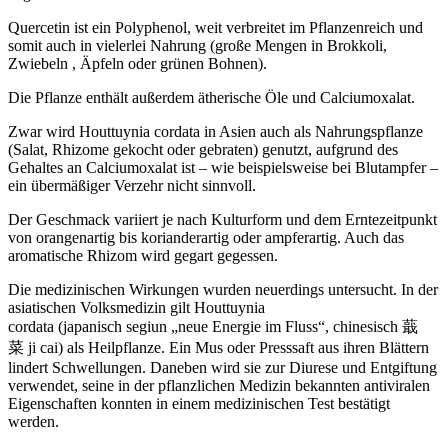
Quercetin ist ein Polyphenol, weit verbreitet im Pflanzenreich und
somit auch in vielerlei Nahrung (große Mengen in Brokkoli,
Zwiebeln , Äpfeln oder grünen Bohnen).
Die Pflanze enthält außerdem ätherische Öle und Calciumoxalat.
Zwar wird Houttuynia cordata in Asien auch als Nahrungspflanze
(Salat, Rhizome gekocht oder gebraten) genutzt, aufgrund des
Gehaltes an Calciumoxalat ist – wie beispielsweise bei Blutampfer –
ein übermäßiger Verzehr nicht sinnvoll.
Der Geschmack variiert je nach Kulturform und dem Erntezeitpunkt
von orangenartig bis korianderartig oder ampferartig. Auch das
aromatische Rhizom wird gegart gegessen.
Die medizinischen Wirkungen wurden neuerdings untersucht. In der
asiatischen Volksmedizin gilt Houttuynia
cordata (japanisch segiun „neue Energie im Fluss“, chinesisch 蕺
菜 ji cai) als Heilpflanze. Ein Mus oder Presssaft aus ihren Blättern
lindert Schwellungen. Daneben wird sie zur Diurese und Entgiftung
verwendet, seine in der pflanzlichen Medizin bekannten antiviralen
Eigenschaften konnten in einem medizinischen Test bestätigt
werden.